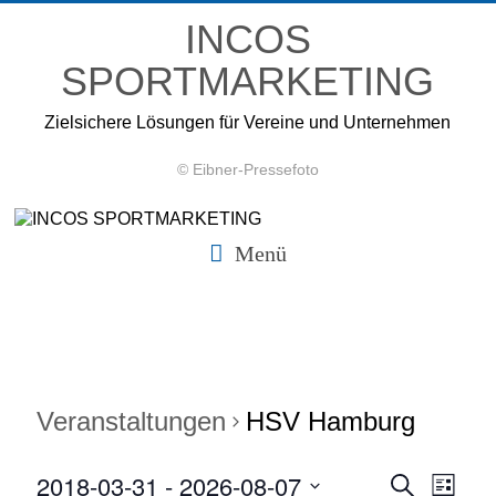
Zum
INCOS
Inhalt
springen
SPORTMARKETING
Zielsichere Lösungen für Vereine und Unternehmen
© Eibner-Pressefoto
Menü
Veranstaltungen
HSV Hamburg
2018-03-31
 - 
2026-08-07
V
V
S
L