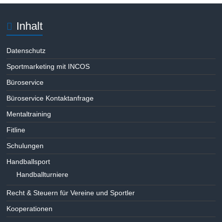
n
s
S
Inhalt
i
u
c
Datenschutz
h
c
Sportmarketing mit INCOS
t
h
Büroservice
e
e
Büroservice Kontaktanfrage
n
u
Mentaltraining
-
n
Fitline
N
d
Schulungen
a
A
Handballsport
v
Handballturniere
n
i
s
Recht & Steuern für Vereine und Sportler
g
i
Kooperationen
a