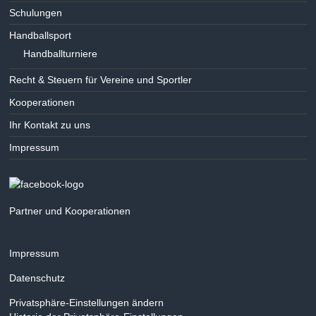
t
Schulungen
o
Handballsport
e
n
Handballturniere
n
Recht & Steuern für Vereine und Sportler
,
Kooperationen
N
Ihr Kontakt zu uns
a
Impressum
v
i
g
Partner und Kooperationen
a
t
Impressum
i
Datenschutz
o
Privatsphäre-Einstellungen ändern