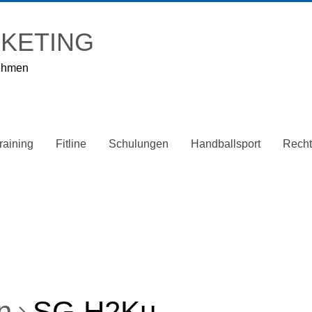
KETING
nehmen
raining
Fitline
Schulungen
Handballsport
Recht
n
SG H2Ku