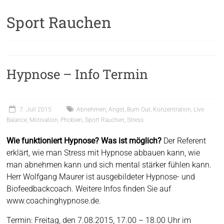
Sport Rauchen
Hypnose – Info Termin
7. Juli 2015
Abnehmen
,
Angst
,
Burn Out
,
Konzentration
,
Live
Balance
,
Motivation
,
Phobien
,
Sport Rauchen
,
Stress
Wie funktioniert Hypnose? Was ist möglich?
Der Referent
erklärt, wie man Stress mit Hypnose abbauen kann, wie
man abnehmen kann und sich mental stärker fühlen kann.
Herr Wolfgang Maurer ist ausgebildeter Hypnose- und
Biofeedbackcoach. Weitere Infos finden Sie auf
www.coachinghypnose.de.
Termin: Freitag, den 7.08.2015, 17.00 – 18.00 Uhr im